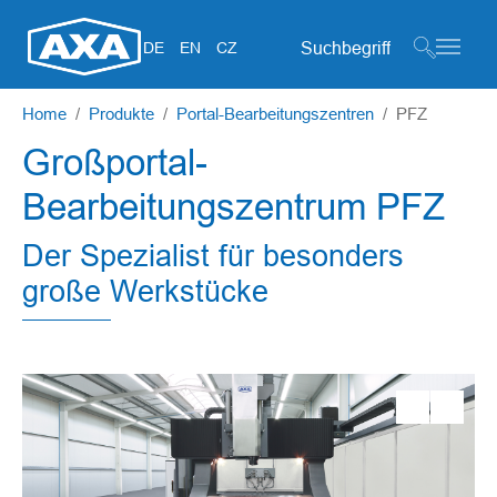
Suchformular
DE
EN
CZ
Zum Hauptinhalt springen
Sie sind hier:
Home
Produkte
Portal-Bearbeitungszentren
PFZ
Großportal-
Bearbeitungszentrum PFZ
Der Spezialist für besonders
große Werkstücke