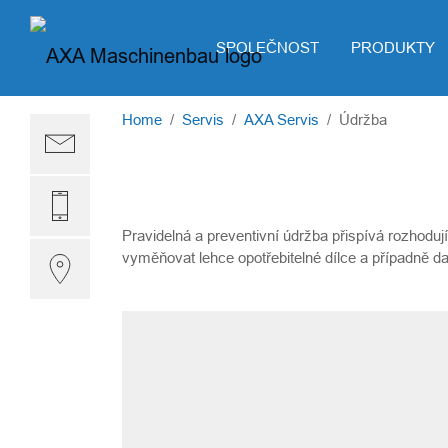
Skip to main content
SPOLEČNOST
PRODUKTY
You are here:
Home
Servis
AXA Servis
Údržba
Pravidelná a preventivní údržba přispívá rozhod
vyměňovat lehce opotřebitelné dílce a případně dal