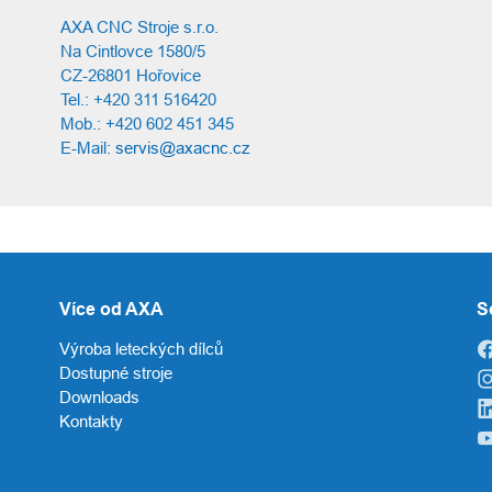
AXA CNC Stroje s.r.o.
Na Cintlovce 1580/5
CZ-26801 Hořovice
Tel.: +420 311 516420
Mob.: +420 602 451 345
E-Mail:
servis@axacnc.cz
Více od AXA
S
Výroba leteckých dílců
Dostupné stroje
Downloads
Kontakty