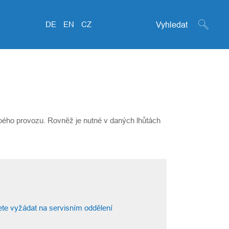
Search form
DE
EN
CZ
bého provozu. Rovněž je nutné v daných lhůtách
te vyžádat na servisním oddělení