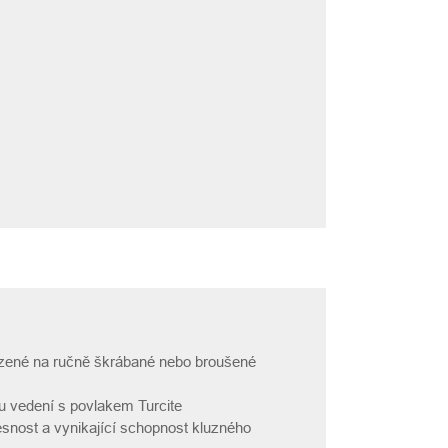
azené na ručně škrábané nebo broušené
u vedení s povlakem Turcite
esnost a vynikající schopnost kluzného