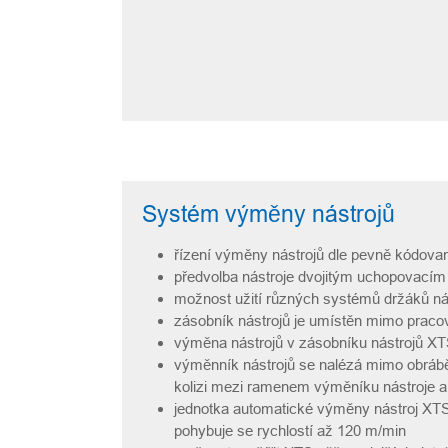
Systém výměny nástrojů
řízení výměny nástrojů dle pevně kódova
předvolba nástroje dvojitým uchopovac
možnost užití různých systémů držáků n
zásobník nástrojů je umístěn mimo pracov
výměna nástrojů v zásobníku nástrojů XTS
výměnník nástrojů se nalézá mimo obráběc
kolizi mezi ramenem výměníku nástroje 
jednotka automatické výměny nástroj XTS
pohybuje se rychlostí až 120 m/min