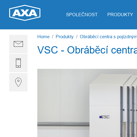
Skip to main content
SPOLEČNOST
PRODUKTY
You are here:
Home
Produkty
Obráběcí centra s pojízdný
VSC - Obráběcí centr