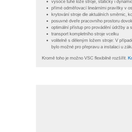
vysoce tuhé lože stroje, staticky i dyna
přímé odměřovací lineárními pravítky v o
krytování stroje dle aktuálních směrnic, 
posuvné dveře pracovního prostoru dovoluj
optimální přístup pro provádění údržby a 
transport kompletního stroje vcelku
volitelně s děleným ložem stroje: V případě
bylo možné pro přepravu a instalaci u záka
Kromě toho je možno VSC flexibilně rozšířit.
Ko