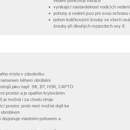
vedení pohlcovat vibrace
vynikající nastavitelnost vodicích vedení
pohony a vedení jsou pro svou ochranu
pohon kuličkovými šrouby ve všech osác
šrouby při dlouhých rozjezdech osy X
ného místa v zásobníku
ím ramenem během obrábění
ástrojů jako např. SK, BT, HSK, CAPTO
ní prostor a je opatřen krytováním
 je možná i za chodu stroje
í prostor, proto není možné dojít ke
a obrobkem
 disponuje vlastními pohonem a