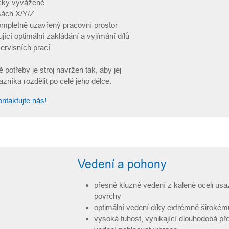
micky vyvážené
sách X/Y/Z
kompletně uzavřený pracovní prostor
ící optimální zakládání a vyjímání dílů
servisních prací
 potřeby je stroj navržen tak, aby jej
zníka rozdělit po celé jeho délce.
ntaktujte nás!
Vedení a pohony
přesné kluzné vedení z kalené oceli us
povrchy
optimální vedení díky extrémně širokém
vysoká tuhost, vynikající dlouhodobá př