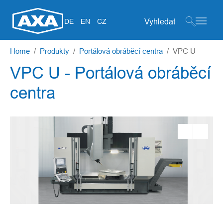
Search form
DE
EN
CZ
Skip to main content
You are here:
Home
Produkty
Portálová obráběcí centra
VPC U
VPC U - Portálová obráběcí
centra