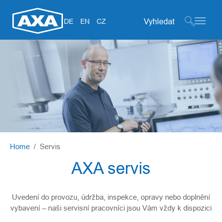
Search form
DE
EN
CZ
Skip to main content
You are here:
Home
Servis
AXA servis
Uvedení do provozu, údržba, inspekce, opravy nebo doplnění
vybavení – naši servisní pracovníci jsou Vám vždy k dispozici