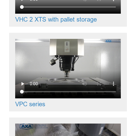
VHC 2 XTS with pallet storage
VPC series