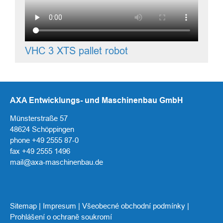
VHC 3 XTS pallet robot
AXA Entwicklungs- und Maschinenbau GmbH
Münsterstraße 57
48624 Schöppingen
phone +49 2555 87-0
fax +49 2555 1496
mail@axa-maschinenbau.de
Sitemap
|
Impresum
|
Všeobecné obchodní podmínky
|
Prohlášení o ochraně soukromí