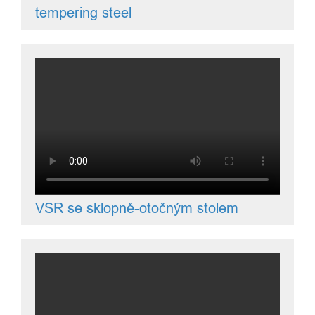
tempering steel
VSR se sklopně-otočným stolem