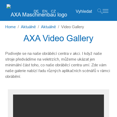
Search form
DE
EN
CZ
Skip to main content
You are here:
Home
Aktuálně
Aktuálně
Video Gallery
AXA Video Gallery
Podívejte se na naše obráběcí centra v akci. I když naše
stroje předvádíme na veletrzích, můžeme ukázat jen
minimální část toho, co naše obráběcí centra umí. Zde vám
naše galerie nabízí řadu různých aplikačních scénářů v rámci
obrábění.