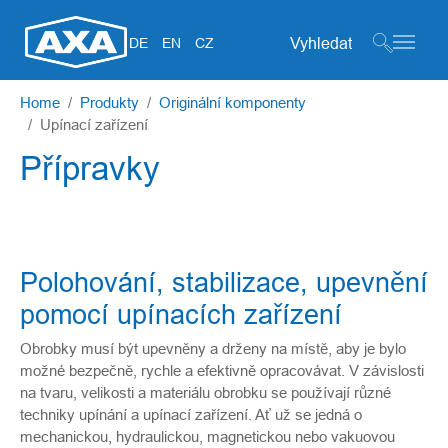
Search form
DE
EN
CZ
Skip to main content
You are here:
Home
Produkty
Originální komponenty
Upínací zařízení
Přípravky
Polohování, stabilizace, upevnění
pomocí upínacích zařízení
Obrobky musí být upevněny a drženy na místě, aby je bylo
možné bezpečně, rychle a efektivně opracovávat. V závislosti
na tvaru, velikosti a materiálu obrobku se používají různé
techniky upínání a upínací zařízení. Ať už se jedná o
mechanickou, hydraulickou, magnetickou nebo vakuovou