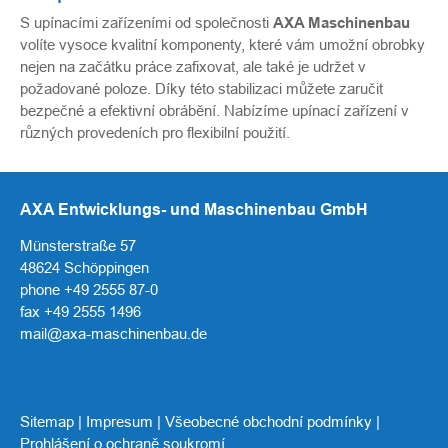
S upínacími zařízeními od společnosti
AXA Maschinenbau
volíte vysoce kvalitní komponenty, které vám umožní obrobky
nejen na začátku práce zafixovat, ale také je udržet v
požadované poloze. Díky této stabilizaci můžete zaručit
bezpečné a efektivní obrábění. Nabízíme upínací zařízení v
různých provedeních pro flexibilní použití.
AXA Entwicklungs- und Maschinenbau GmbH
Münsterstraße 57
48624 Schöppingen
phone +49 2555 87-0
fax +49 2555 1496
mail@axa-maschinenbau.de
Sitemap
|
Impresum
|
Všeobecné obchodní podmínky
|
Prohlášení o ochraně soukromí