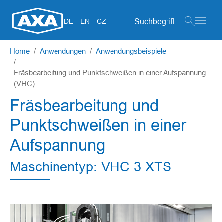
Suchformular
DE
EN
CZ
Zum Hauptinhalt springen
Sie sind hier:
Home
Anwendungen
Anwendungsbeispiele
Fräsbearbeitung und Punktschweißen in einer Aufspannung
(VHC)
Fräsbearbeitung und
Punktschweißen in einer
Aufspannung
Maschinentyp: VHC 3 XTS