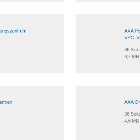
tungszentrum
AXA Por
VPC, V
36 Seit
6,7 MB
entren
AXA Or
36 Seit
4,5 MB