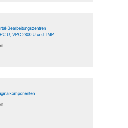
tal-Bearbeitungszentren
PC U, VPC 2800 U und TMP
en
iginalkomponenten
en