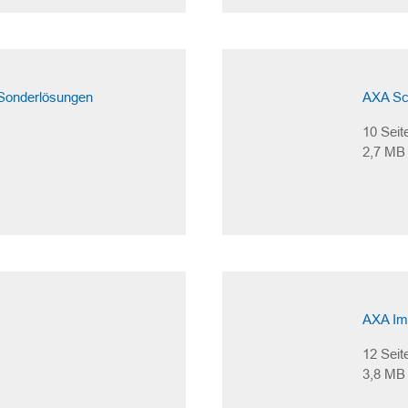
Sonderlösungen
AXA Sch
10 Seit
2,7 MB
AXA Im
12 Seit
3,8 MB