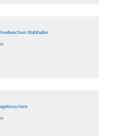
nellwechsel-Stahlhalter
en
agebroschüre
en